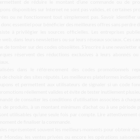
ermettent de réduire le montant d’une commande ou de profi
pons disponibles sur Internet ne sont pas valides, et certaines pr
irées ou ne fonctionnent tout simplement pas. Savoir identifier
t donc essentiel pour bénéficier des meilleures offres sans perdre 
ste à privilégier les sources officielles. Les entreprises publ
e web, dans leurs newsletters ou sur leurs réseaux sociaux. Ces ca
que de tomber sur des codes obsolètes. S’inscrire à une newsletter 
ques réservent des réductions exclusives à leurs abonnés ou e
aux.
ialisées dans le référencement des codes promotionnels rep
 de choisir des sites réputés. Les meilleures plateformes indiquent 
oupons et permettent aux utilisateurs de signaler si un code fo
s promotions réellement valides et évite de tester inutilement plusie
andé de consulter les conditions d’utilisation associées à chaqu
ie de produits, à un montant minimum d’achat ou à une période p
sont utilisables qu’une seule fois par compte. Lire attentivement 
 moment de finaliser la commande.
es représentent souvent les meilleurs moments pour obtenir des 
er Monday, les ventes privées ou encore les opérations saisonnièr