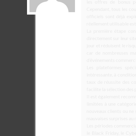
les offres de bonus p
Cependant, tous les cou
officiels sont déjà exp
réellement utilisable es
La première étape consi
directement sur leur sit
jour et réduisent le ris
car de nombreuses mar
d’événements commerci
Les plateformes spéc
intéressante, à condition
taux de réussite des c
facilite la sélection de
Il est également recomm
limitées à une catégor
nouveaux clients ou ne 
mauvaises surprises au
Les périodes commercial
le Black Friday, le Cyb