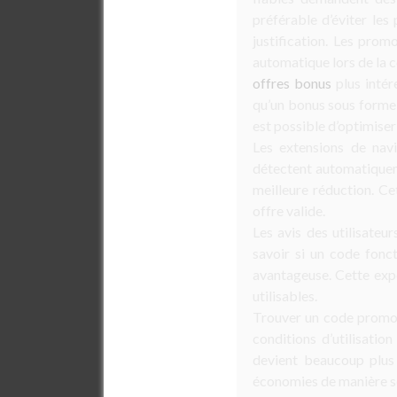
préférable d’éviter le
justification. Les prom
automatique lors de la
offres bonus
plus intér
qu’un bonus sous forme 
est possible d’optimise
Les extensions de nav
détectent automatiquemen
meilleure réduction. C
offre valide.
Les avis des utilisate
savoir si un code fonct
avantageuse. Cette expé
utilisables.
Trouver un code promo o
conditions d’utilisatio
devient beaucoup plus 
économies de manière s