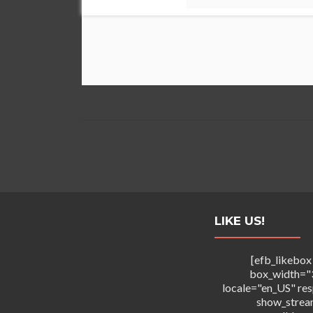
LIKE US!
[efb_likebox
box_width="
locale="en_US" re
show_strea