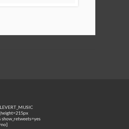
me=LEVERT_MUSIC
_height=215px
s show_retweets=yes
=no]