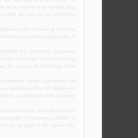
ble ou la création d’un compte sans
er-coller du code ou une activation
tageux qu’une livraison gratuite ou
fférentes promotions disponibles, il
plifier les recherches. Certaines
 afin d’appliquer celui qui offre la
nt les chances de bénéficier d’une
 commentaires récents permettent de
 ou si une promotion est réellement
centrer sur les bonus effectivement
sources fiables, la vérification des
n adoptant ces bonnes pratiques, il
achats en ligne et de réaliser des