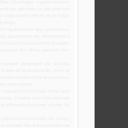
ter d’avantages supplémentaires.
omotions affichées sur des sites non
 un code promo officiel et un bonus
de temps.
ient régulièrement leurs promotions
naux garantissent des informations à
est souvent une excellente stratégie,
nvoient des offres spéciales lors
résentent également une solution
la date de vérification des offres, le
nctionne encore. Cette transparence
urs codes expirés.
e code promo. Certaines offres sont
récise. D’autres sont réservées aux
ces informations permet d’éviter les
réductions importantes. Les soldes,
es donnent lieu à la publication de