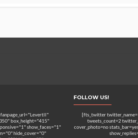
FOLLOW US!
 fanpage_url="LevertII"
[fts_twitter twitter_na
350" box_height="415"
tweets_count=2 twitter
sponsive="1" show_faces="1"
cover_photo=no stats_bar=ye
m="0" hide_cover="0"
show_replies