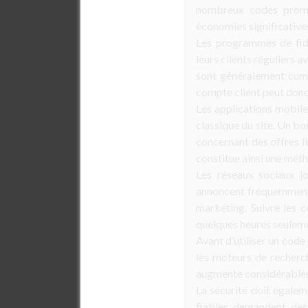
nombreux codes promot
économies significatives
Les programmes de fid
leurs clients réguliers 
sont généralement cumu
compte client peut donc
Les applications mobile
classique du site. Un bo
concernant des offres li
constitue ainsi une mét
Les réseaux sociaux jo
annoncent fréquemment 
marketing. Suivre les 
quelques heures seulem
Avant d’utiliser un code 
les moteurs de recherc
augmente considérablem
La sécurité doit égalem
fiables demandent des 