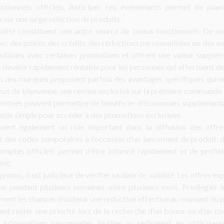
ionnels officiels. Anticiper ces événements permet de planif
 sur une large sélection de produits.
élité constituent une autre source de bonus fonctionnels. De 
avec des points, des crédits, des réductions personnalisées ou des
lables avec certaines promotions et offrent une valeur suppléme
 devenir rapidement rentable pour les personnes qui effectuent des
s des marques proposent parfois des avantages spécifiques qui ne 
nus de bienvenue, une remise exclusive sur la première commande vi
mitées peuvent permettre de bénéficier d’économies supplémentaires
hode simple pour accéder à des promotions exclusives.
uent également un rôle important dans la diffusion des offre
des codes temporaires à l’occasion d’un lancement de produit, d
comptes officiels permet d’être informé rapidement et de profit
ent.
promo, il est judicieux de vérifier sa date de validité. Les offres 
he pendant plusieurs semaines, voire plusieurs mois. Privilégie
ent les chances d’obtenir une réduction effective au moment du 
ent rester une priorité lors de la recherche d’un bonus ou d’un c
informations personnelles inutiles ou redirigent les utilisateu