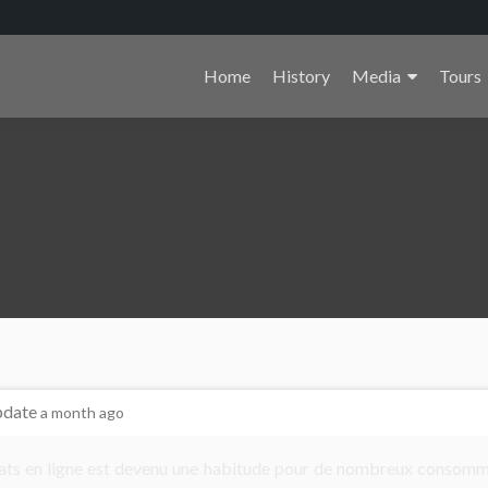
Primary
Home
History
Media
Tours
Menu
pdate
a month ago
ats en ligne est devenu une habitude pour de nombreux consomm