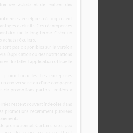
ier ses achats et de réaliser des
nombreuses enseignes récompensent
 avantages exclusifs. Ces récompenses
ntaire sur le long terme. Créer un
 achats réguliers.
sont pas disponibles sur la version
a l’application ou des notifications
. Installer l’application officielle
s promotionnelles. Les entreprises
’un anniversaire ou d’une campagne
er de promotions parfois limitées à
expirées restent souvent indexées dans
r les promotions récemment publiées
paiement.
ode promotionnel. Certains sites peu
rs vers des pages suspectes. Il est