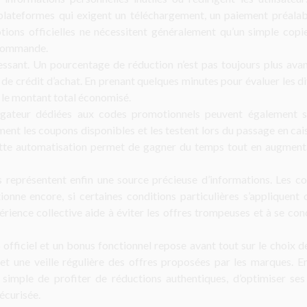
s plateformes qui exigent un téléchargement, un paiement préala
otions officielles ne nécessitent généralement qu’un simple copi
 commande.
essant. Un pourcentage de réduction n’est pas toujours plus avan
de crédit d’achat. En prenant quelques minutes pour évaluer les di
r le montant total économisé.
igateur dédiées aux codes promotionnels peuvent également sim
t les coupons disponibles et les testent lors du passage en caisse
ette automatisation permet de gagner du temps tout en augmenta
urs représentent enfin une source précieuse d’informations. Les
ionne encore, si certaines conditions particulières s’appliquent
rience collective aide à éviter les offres trompeuses et à se con
fficiel et un bonus fonctionnel repose avant tout sur le choix de 
n et une veille régulière des offres proposées par les marques. E
simple de profiter de réductions authentiques, d’optimiser ses 
écurisée.