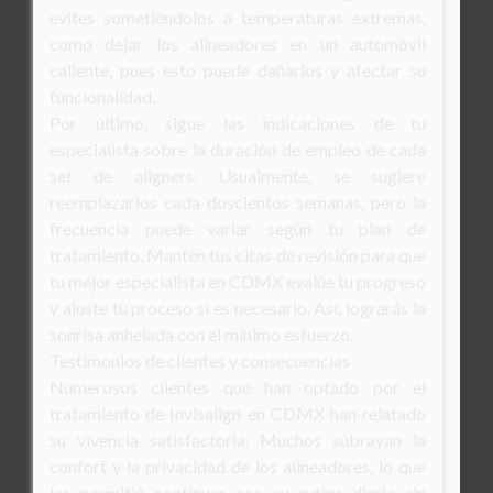
evites sometiéndolos a temperaturas extremas,
como dejar los alineadores en un automóvil
caliente, pues esto puede dañarlos y afectar su
funcionalidad.
Por último, sigue las indicaciones de tu
especialista sobre la duración de empleo de cada
set de aligners. Usualmente, se sugiere
reemplazarlos cada doscientos semanas, pero la
frecuencia puede variar según tu plan de
tratamiento. Mantén tus citas de revisión para que
tu mejor especialista en CDMX evalúe tu progreso
y ajuste tu proceso si es necesario. Así, lograrás la
sonrisa anhelada con el mínimo esfuerzo.
Testimonios de clientes y consecuencias
Numerosos clientes que han optado por el
tratamiento de Invisalign en CDMX han relatado
su vivencia satisfactoria. Muchos subrayan la
confort y la privacidad de los alineadores, lo que
les permitió continuar con su rutina diaria sin