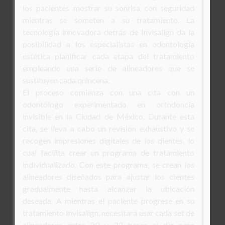
los pacientes mostrar su sonrisa con seguridad
mientras se someten a su tratamiento. La
tecnología innovadora detrás de Invisalign da la
posibilidad a los especialistas en odontología
estética planificar cada etapa del tratamiento
empleando una serie de alineadores que se
sustituyen cada quincena.
El proceso comienza con una cita con un
odontólogo experimentado en ortodoncia
invisible en la Ciudad de México. Durante esta
cita, se lleva a cabo un revisión exhaustivo y se
recogen impresiones digitales de los dientes, lo
cual facilita crear un programa de tratamiento
individualizado. Con este programa, se crean los
alineadores diseñados para ajustar los dientes
gradualmente hasta alcanzar la ubicación
deseada. A mientras el paciente progrese en su
tratamiento Invisalign, necesitará usar cada set de
alineadores entre 20 y 22 horas al día para