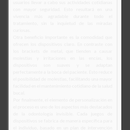
usuarios llevar a cabo sus actividades cotidianas
con mayor seguridad. Esto resultará en una
vivencia más agradable durante todo el
tratamiento, sin la inquietud de las miradas
curiosas.
Otra beneficio importante es la comodidad que
ofrecen los dispositivos claro. En contraste con
los brackets de metal, que tienden a causar
molestias y irritaciones en las encías, los
dispositivos son suaves y se adaptan
perfectamente a la boca del paciente. Esto reduce
el posibilidad de molestias, facilitando una mayor
facilidad en el mantenimiento cotidiano de la salud
bucal.
Por finalmente, el elemento de personalización en
el proceso es uno de los aspectos más destacados
de la odontología invisible. Cada juegos de
dispositivos se fabrica de manera específica para
el individuo, basado en un plan de intervención