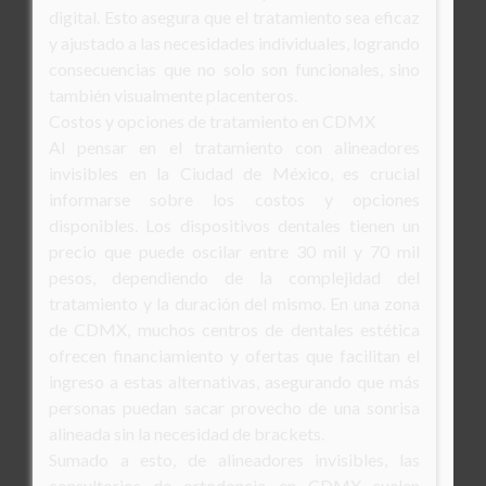
digital. Esto asegura que el tratamiento sea eficaz
y ajustado a las necesidades individuales, logrando
consecuencias que no solo son funcionales, sino
también visualmente placenteros.
Costos y opciones de tratamiento en CDMX
Al pensar en el tratamiento con alineadores
invisibles en la Ciudad de México, es crucial
informarse sobre los costos y opciones
disponibles. Los dispositivos dentales tienen un
precio que puede oscilar entre 30 mil y 70 mil
pesos, dependiendo de la complejidad del
tratamiento y la duración del mismo. En una zona
de CDMX, muchos centros de dentales estética
ofrecen financiamiento y ofertas que facilitan el
ingreso a estas alternativas, asegurando que más
personas puedan sacar provecho de una sonrisa
alineada sin la necesidad de brackets.
Sumado a esto, de alineadores invisibles, las
consultorios de ortodoncia en CDMX suelen