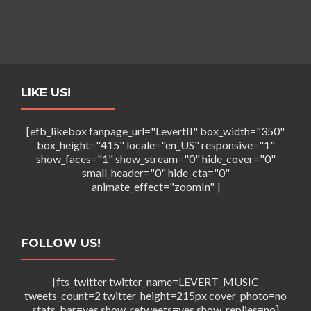
LIKE US!
[efb_likebox fanpage_url="LevertII" box_width="350"
box_height="415" locale="en_US" responsive="1"
show_faces="1" show_stream="0" hide_cover="0"
small_header="0" hide_cta="0"
animate_effect="zoomIn" ]
FOLLOW US!
[fts_twitter twitter_name=LEVERT_MUSIC
tweets_count=2 twitter_height=215px cover_photo=no
stats_bar=yes show_retweets=yes show_replies=no]