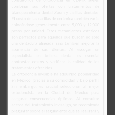
combinar sus ofertas con tratamientos de
blanqueamiento dental Zoom y carillas dentales.
El costo de las carillas de cerámica también varía,
colocándose generalmente entre 5,000 y 12,000
pesos por unidad. Estos tratamientos estéticos
son perfectos para aquellos que buscan no solo
una dentadura alineada, sino también mejorar la
apariencia de sus dientes. Al escoger un
especialista en belleza dental, es esencial
contrastar costos y verificar la calidad de los
tratamientos ofrecidos.
La ortodoncia invisible ha adquirido popularidad
en México, gracias a su comodidad y bajo perfil.
Sin embargo, es crucial seleccionar al mejor
ortodoncista en la Ciudad de México para
asegurar consecuencias óptimos. Al consultar
acerca del tratamiento Invisalign, se recomienda
preguntar sobre el seguimiento que se realizará y