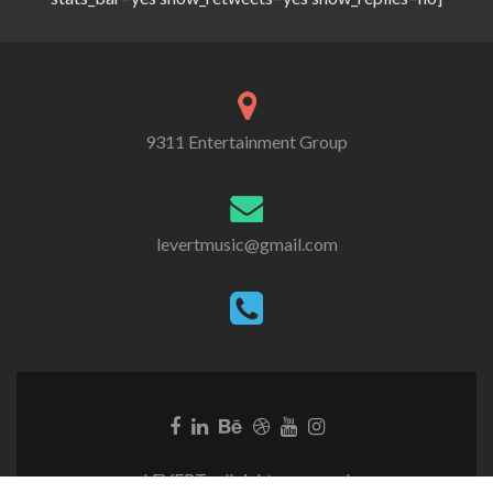
9311 Entertainment Group
levertmusic@gmail.com
Facebook
Linkedin
Behance
Dribbble
Youtube
Instagram
link
link
link
link
link
link
LEVERT- all rights reserved