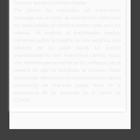
factores que los pacientes elogian.
Por último, los resultados del tratamiento
Invisalign son un razón de satisfacción tanto para
los especialistas en estética dental como para los
clientes. Al finalizar el tratamiento, muchos
comentan sobre la mejoría no solo estética, sino
también en su salud bucal. La sonrisa
transformada no solo muestra un cambio físico,
sino también una evolución en la confianza y en la
manera en que se enfrentan al entorno. Estas
narraciones demuestran el impacto positivo que la
ortodoncia sin brackets puede tener en la
experiencia de las personas en el centro de
CDMX.