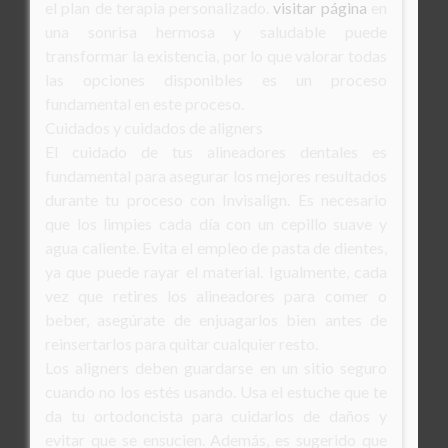
el plan de terapia personalizado.
visitar página
en
una sonrisa hermosa y saludable puede
transformar la existencia, por lo que valorar todas
las opciones disponibles es un proceso
fundamental en este proceso.
Cuidados y cuidados de aligners
El cuidado de tus alineadores dentales es
fundamental para asegurar los mejores resultados
durante tu proceso con Invisalign. Es necesario
que los limpies cada día con un cepillo suave y
agua caliente. Evita el empleo de pasta de dientes,
ya que puede rayar el material. Igualmente, cada
vez que retires los alineadores para comer o
beber, asegúrate de enjuagarlos bien antes de
reinsertarlos para quitar cualquier resto.
Los aligners deben guardarse en un sitio seguro
cuando no los estés usando. Usa el estuche que te
da tu ortodoncista para cuidarlos de daños y
evitar que se ensucien. Además, es sugerido que