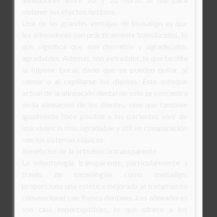
obtener los efectos óptimos.
Una de las grandes ventajas de Invisalign es que
los alineadores son prácticamente translúcidos, lo
que significa que son discretos y agradecidos
agradables. Además, son extraíbles, lo que facilita
la higiene bucal, dado que se pueden quitar al
comer o al cepillarse los dientes. Este enfoque
actual de la alineación dental no solo se concentra
en la alineación de los dientes, sino que también
igualmente hace posible a los pacientes vivir de
una vivencia más agradable y útil en comparación
con los sistemas clásicos.
Beneficios de la ortodoncia transparente
La odontología transparente, particularmente a
través de tecnologías como Invisalign,
proporciona una estética mejorada al tratamiento
convencional con frenos dentales. Los alineadores
son casi imperceptibles, lo que ofrece a los