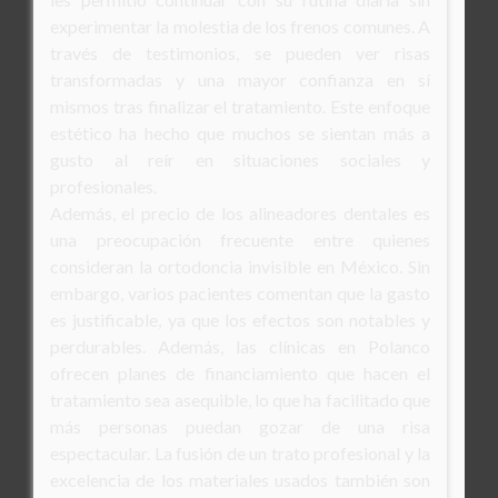
experimentar la molestia de los frenos comunes. A
través de testimonios, se pueden ver risas
transformadas y una mayor confianza en sí
mismos tras finalizar el tratamiento. Este enfoque
estético ha hecho que muchos se sientan más a
gusto al reír en situaciones sociales y
profesionales.
Además, el precio de los alineadores dentales es
una preocupación frecuente entre quienes
consideran la ortodoncia invisible en México. Sin
embargo, varios pacientes comentan que la gasto
es justificable, ya que los efectos son notables y
perdurables. Además, las clínicas en Polanco
ofrecen planes de financiamiento que hacen el
tratamiento sea asequible, lo que ha facilitado que
más personas puedan gozar de una risa
espectacular. La fusión de un trato profesional y la
excelencia de los materiales usados también son