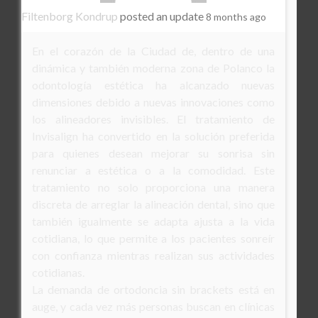
Filtenborg Kondrup
posted an update
8 months ago
En el corazón de la Ciudad de, dentro de una
dinámica y también moderna zona de Polanco la
odontología estética ha alcanzado nuevas
dimensiones debido a nuevas innovaciones como
los alineadores invisibles. El tratamiento de
Invisalign ha convertido en la solución preferida
para quienes desean mejorar su sonrisa sin
renunciar a estética o a la comodidad. Este
tratamiento no solo proporciona una manera
discreta de arreglar la alineación dental, sino que
también igualmente se adapta ajusta a la vida
cotidiana, lo que permite a los pacientes sonreír
con confianza mientras realizan sus actividades
cotidianas.
La demanda de ortodoncia sin brackets está en
auge, y cada vez más personas buscan en clínicas