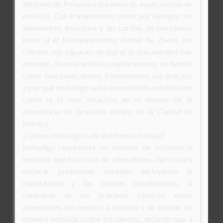
dentales de Polanco a los mejores especialistas en
estética. Con tratamientos como por ejemplo los
alineadores invisibles y las carillas de porcelana,
junto al el blanqueamiento dental de Zoom, los
clientes son capaces de lograr la que siempre han
deseado. En este artículo, exploraremos en detalle
cómo funcionan dichos tratamientos, sus precios,
y por qué Invisalign se ha consolidado establecido
como la la más atractiva en el mundo de la
ortodoncia sin brackets dentro de la Ciudad de
México.
¿Qué es Invisalign o de qué forma trabaja?
Invisalign representa un sistema de ortodoncia
invisible que hace uso de alineadores claros para
mejorar problemas dentales incluyendo la
maloclusión y los dientes desalineados. A
contraste de los brackets clásicos, estos
alineadores son hechos a medida y se ajustan de
manera cómoda sobre los dientes, dejando que a